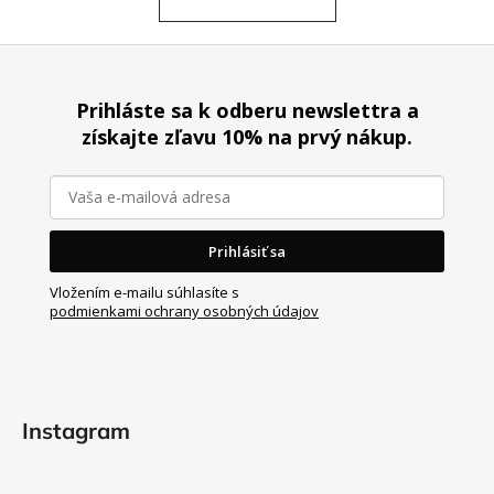
Z
á
Prihláste sa k odberu newslettra a
p
získajte zľavu 10% na prvý nákup.
ä
t
i
e
Prihlásiť sa
Vložením e-mailu súhlasíte s
podmienkami ochrany osobných údajov
Instagram