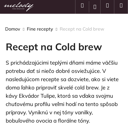
K
Prejsť
Hľadať
Nákup
M
Prihlásenie
na
o
obsah
Späť
Späť
košík
š
í
Domov
Fine recepty
Recept na Cold brew
Č
k
o
Recept na Cold brew
p
o
t
S prichádzajúcimi teplými dňami máme väčšiu
r
potrebu dať si niečo dobré osviežujúce. V
e
nasledujúcom recepte sa dozviete, ako si viete
b
doma ľahko pripraviť skvelé cold brew. Je z
u
kávy Ekvádor Tulipe, ktorá sa vďaka svojmu
j
chuťovému profilu veľmi hodí na tento spôsob
e
prípravy. Vyniknú v nej tóny vanilky,
t
e
bobuľového ovocia a florálne tóny.
n