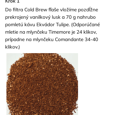
Krok 1
č
a
Do filtra Cold Brew fľaše vložíme pozdĺžne
m
prekrojený vanilkový lusk a 70 g nahrubo
e
pomletú
kávu Ekvádor Tulipe.
(Odporúčané
mletie na mlynčeku Timemore je 24 klikov,
PREDNÁŠKA
A
prípadne na mlynčeku Comandante 34-40
CUPPING
klikov.)
50
€