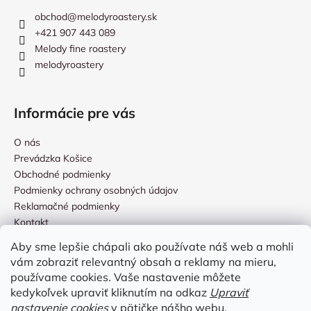
obchod
@
melodyroastery.sk
+421 907 443 089
Melody fine roastery
melodyroastery
Informácie pre vás
O nás
Prevádzka Košice
Obchodné podmienky
Podmienky ochrany osobných údajov
Reklamačné podmienky
Kontakt
Aby sme lepšie chápali ako používate náš web a mohli
vám zobraziť relevantný obsah a reklamy na mieru,
Prijímame online platby
používame cookies. Vaše nastavenie môžete
kedykoľvek upraviť kliknutím na odkaz
Upraviť
nastavenie cookies
v pätičke nášho webu.