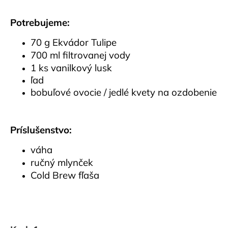
á
Potrebujeme:
j
s
70 g Ekvádor Tulipe
ť
700 ml filtrovanej vody
?
1 ks vanilkový lusk
ľad
bobuľové ovocie / jedlé kvety na ozdobenie
HĽADAŤ
Príslušenstvo:
váha
ručný mlynček
O
d
Cold Brew fľaša
p
o
r
ú