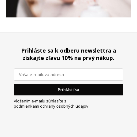
Z
á
Prihláste sa k odberu newslettra a
p
získajte zľavu 10% na prvý nákup.
ä
t
i
e
Prihlásiť sa
Vložením e-mailu súhlasíte s
podmienkami ochrany osobných údajov