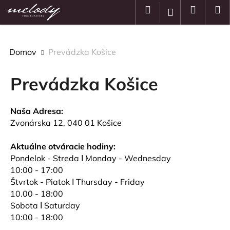
K
Prejsť
Hľadať
Nákup
M
Prihlásenie
na
o
obsah
Späť
Späť
košík
š
í
Domov
Prevádzka Košice
Č
k
o
Prevádzka Košice
p
o
t
Naša Adresa:
r
Zvonárska 12, 040 01 Košice
e
Aktuálne otváracie hodiny:
b
Pondelok - Streda Ι Monday - Wednesday
u
10:00 - 17:00
j
Štvrtok - Piatok Ι Thursday - Friday
e
10.00 - 18:00
t
Sobota Ι Saturday
e
10:00 - 18:00
n