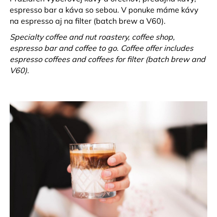
č
espresso bar a káva so sebou. V ponuke máme kávy
a
na espresso aj na filter (batch brew a V60).
m
e
Specialty coffee and nut roastery, coffee shop,
espresso bar and coffee to go. Coffee offer includes
espresso coffees and coffees for filter (batch brew and
HARIO
V60).
V-
60
PAPIEROVÉ
FILTRE
40
KS
4,90
€