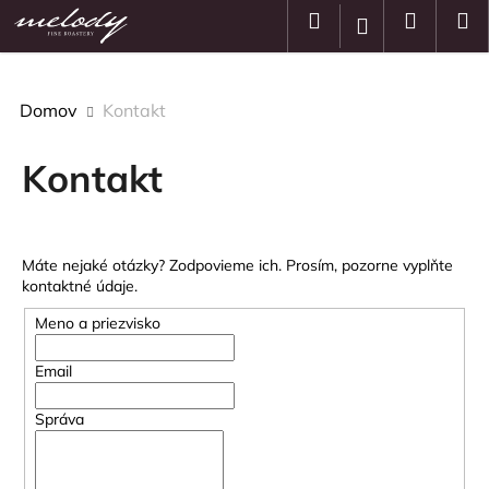
K
Prejsť
Hľadať
Nákup
M
Prihlásenie
na
o
obsah
Späť
Späť
košík
š
í
Domov
Kontakt
Č
k
o
Kontakt
p
o
t
r
Máte nejaké otázky? Zodpovieme ich. Prosím, pozorne vyplňte
e
kontaktné údaje.
b
Meno a priezvisko
u
j
Email
e
Správa
t
e
n