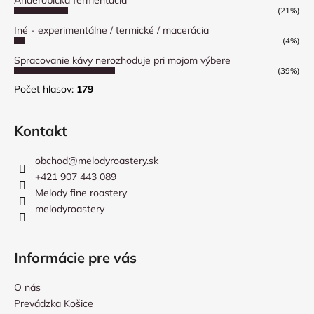
Anaerobická fermentácia
(21%)
Iné - experimentálne / termické / macerácia
(4%)
Spracovanie kávy nerozhoduje pri mojom výbere
(39%)
Počet hlasov:
179
Kontakt
obchod
@
melodyroastery.sk
+421 907 443 089
Melody fine roastery
melodyroastery
Informácie pre vás
O nás
Prevádzka Košice