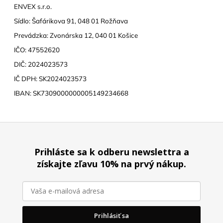
č
ENVEX s.r.o.
a
Sídlo: Šafárikova 91, 048 01 Rožňava
m
e
Prevádzka: Zvonárska 12, 040 01 Košice
IČO: 47552620
PREDNÁŠKA
DIČ: 2024023573
A
IČ DPH: SK2024023573
CUPPING
IBAN: SK7309000000005149234668
50
€
Z
á
Prihláste sa k odberu newslettra a
p
získajte zľavu 10% na prvý nákup.
ä
t
i
e
Prihlásiť sa