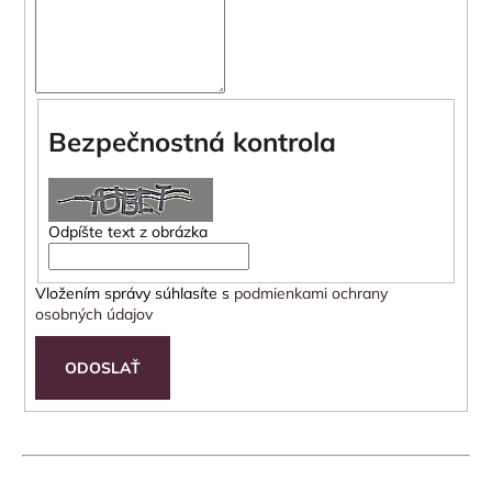
á
j
s
ť
Bezpečnostná kontrola
?
Odpíšte text z obrázka
HĽADAŤ
Vložením správy súhlasíte s
podmienkami ochrany
osobných údajov
O
ODOSLAŤ
d
p
o
r
ú