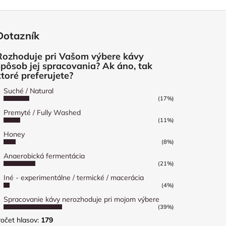
Dotazník
Rozhoduje pri Vašom výbere kávy
spôsob jej spracovania? Ak áno, tak
ktoré preferujete?
Suché / Natural
(17%)
Premyté / Fully Washed
(11%)
Honey
(8%)
Anaerobická fermentácia
(21%)
Iné - experimentálne / termické / macerácia
(4%)
Spracovanie kávy nerozhoduje pri mojom výbere
(39%)
očet hlasov:
179