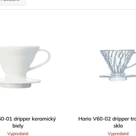
LATTE ART WORKSHOP
HARIO V-60 PA
110 €
4,90 €
0-01 dripper keramický
Hario V60-02 dripper tr
biely
sklo
Vypredané
Vypredané