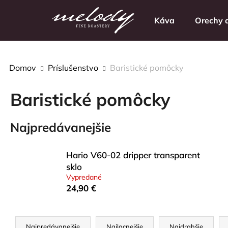
K
Prejsť
na
o
Káva
Orechy a
obsah
Späť
Späť
š
do
do
í
k
obchodu
obchodu
Domov
Príslušenstvo
Baristické pomôcky
Baristické pomôcky
Najpredávanejšie
Hario V60-02 dripper transparent
sklo
Vypredané
24,90 €
R
Najpredávanejšie
Najlacnejšie
Najdrahšie