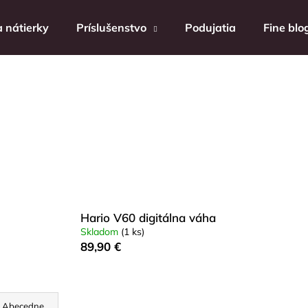
 nátierky
Príslušenstvo
Podujatia
Fine blo
Čo potrebujete nájsť?
HĽADAŤ
Odporúčame
Hario V60 digitálna váha
Skladom
(1 ks)
89,90 €
Abecedne