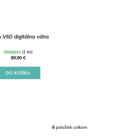
o V60 digitálna váha
Skladom
(1 ks)
89,90 €
DO KOŠÍKA
6
položiek celkom
O
v