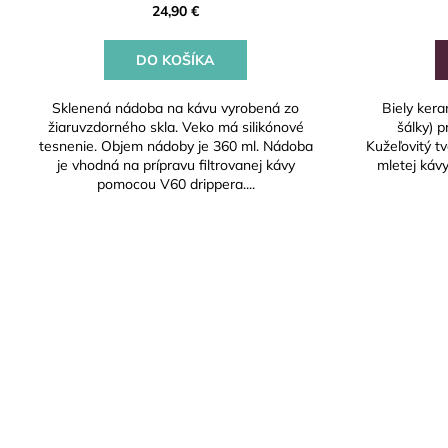
24,90 €
DO KOŠÍKA
Sklenená nádoba na kávu vyrobená zo
Biely kera
žiaruvzdorného skla. Veko má silikónové
šálky) p
tesnenie. Objem nádoby je 360 ml. Nádoba
Kužeľovitý t
je vhodná na prípravu filtrovanej kávy
mletej káv
pomocou V60 drippera....