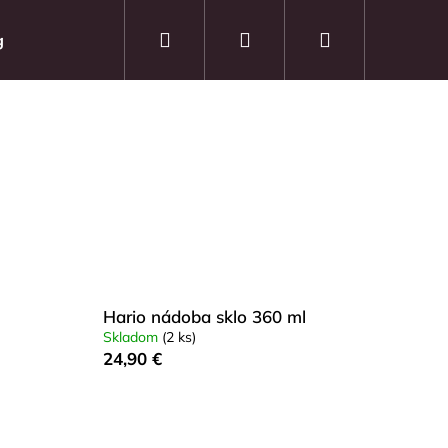
Hľadať
Prihlásenie
Nákupný
g
košík
Hario nádoba sklo 360 ml
Skladom
(2 ks)
24,90 €
Nasledujúce