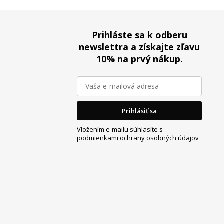
Z
á
Prihláste sa k odberu
p
newslettra a získajte zľavu
ä
10% na prvý nákup.
t
i
e
Prihlásiť sa
Vložením e-mailu súhlasíte s
podmienkami ochrany osobných údajov