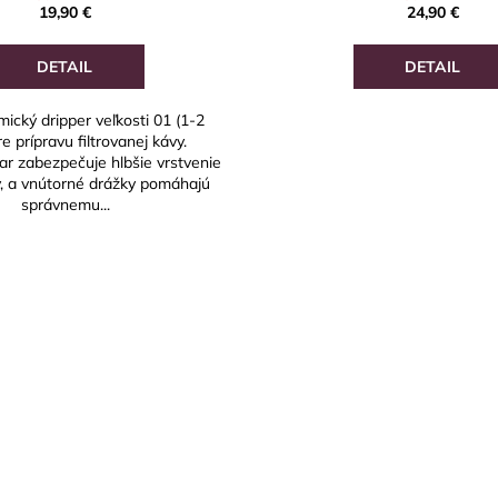
19,90 €
24,90 €
DETAIL
DETAIL
mický dripper veľkosti 01 (1-2
re prípravu filtrovanej kávy.
var zabezpečuje hlbšie vrstvenie
y, a vnútorné drážky pomáhajú
správnemu...