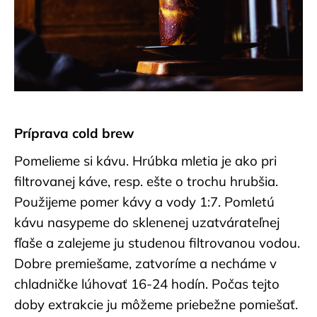
č
a
m
e
LATTE
ART
WORKSHOP
Príprava cold brew
110
€
Pomelieme si kávu. Hrúbka mletia je ako pri
filtrovanej káve, resp. ešte o trochu hrubšia.
Použijeme pomer kávy a vody 1:7. Pomletú
kávu nasypeme do sklenenej uzatvárateľnej
fľaše a zalejeme ju studenou filtrovanou vodou.
Dobre premiešame, zatvoríme a necháme v
chladničke lúhovať 16-24 hodín. Počas tejto
doby extrakcie ju môžeme priebežne pomiešať.