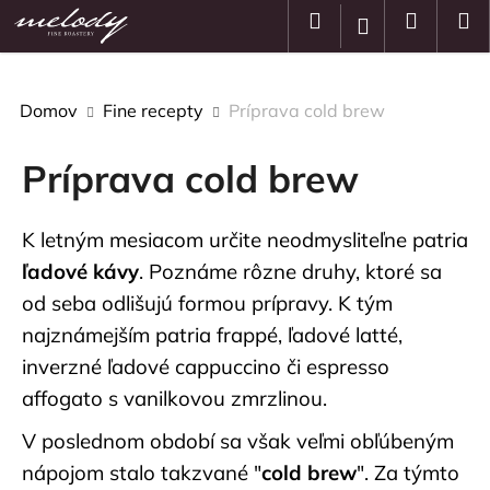
K
Prejsť
Hľadať
Nákup
M
Prihlásenie
na
o
obsah
Späť
Späť
košík
š
í
Domov
Fine recepty
Príprava cold brew
Č
k
o
Príprava cold brew
p
o
t
K letným mesiacom určite neodmysliteľne patria
r
ľadové kávy
. Poznáme rôzne druhy, ktoré sa
e
od seba odlišujú formou prípravy. K tým
b
najznámejším patria frappé, ľadové latté,
u
inverzné ľadové cappuccino či espresso
j
affogato s vanilkovou zmrzlinou.
e
t
V poslednom období sa však veľmi obľúbeným
e
nápojom stalo takzvané "
cold brew
". Za týmto
n