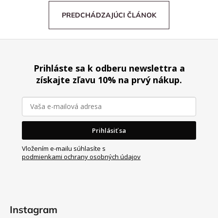
PREDCHÁDZAJÚCI ČLÁNOK
Z
á
Prihláste sa k odberu newslettra a
p
získajte zľavu 10% na prvý nákup.
ä
t
i
e
Prihlásiť sa
Vložením e-mailu súhlasíte s
podmienkami ochrany osobných údajov
Instagram