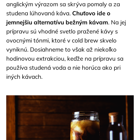
anglickým výrazom sa skrýva pomaly a za
á
studena lúhovaná káva.
Chuťovo ide o
j
jemnejšiu alternatívu bežným kávam
. Na jej
s
prípravu sú vhodné svetlo pražené kávy s
ť
?
ovocnými tónmi, ktoré v cold brew skvelo
vyniknú. Dosiahneme to však až niekoľko
hodinovou extrakciou, keďže na prípravu sa
používa studená voda a nie horúca ako pri
HĽADAŤ
iných kávach.
O
d
p
o
r
ú