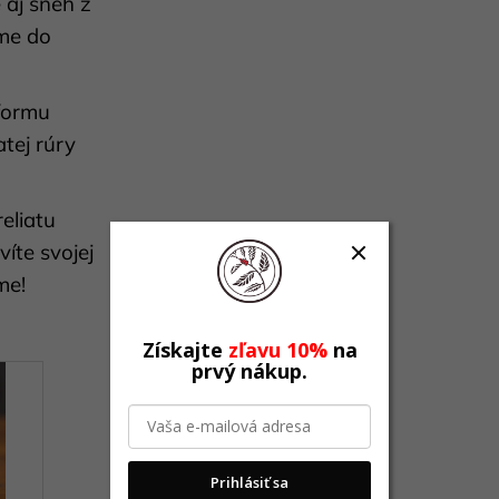
 aj sneh z
ame do
formu
tej rúry
eliatu
íte svojej
me!
Získajte
zľavu 10%
na
prvý nákup.
Prihlásiť sa