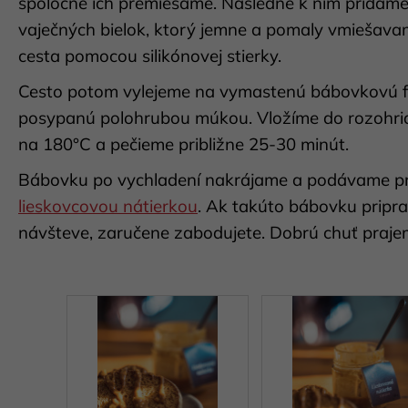
spoločne ich premiešame. Následne k nim pridáme
vaječných bielok, ktorý jemne a pomaly vmiešav
cesta pomocou silikónovej stierky.
Cesto potom vylejeme na vymastenú bábovkovú 
posypanú polohrubou múkou. Vložíme do rozohria
na 180°C a pečieme približne 25-30 minút.
Bábovku po vychladení nakrájame a podávame pr
lieskovcovou nátierkou
. Ak takúto bábovku priprav
návšteve, zaručene zabodujete. Dobrú chuť praje