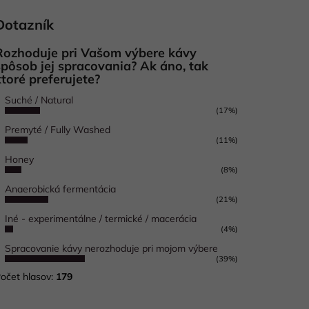
Dotazník
Rozhoduje pri Vašom výbere kávy
spôsob jej spracovania? Ak áno, tak
ktoré preferujete?
Suché / Natural
(17%)
Premyté / Fully Washed
(11%)
Honey
(8%)
Anaerobická fermentácia
(21%)
Iné - experimentálne / termické / macerácia
(4%)
Spracovanie kávy nerozhoduje pri mojom výbere
(39%)
očet hlasov:
179