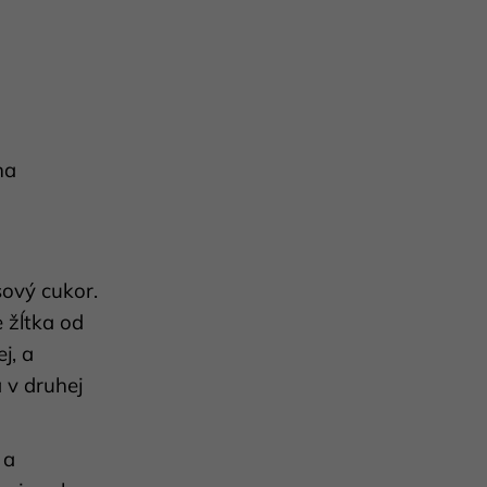
LATTE ART WORKSHOP
HARIO V-60 PA
110 €
4,90 €
na
sový cukor.
 žĺtka od
j, a
 v druhej
 a