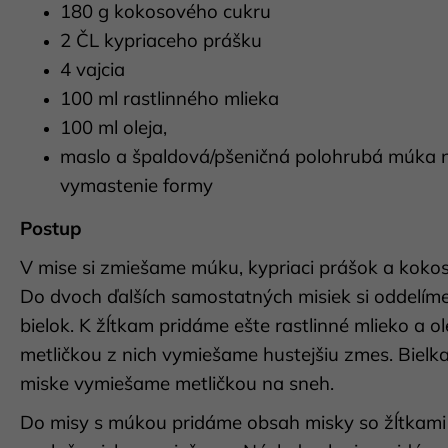
PREDNÁŠKA A CUPPING
180 g kokosového cukru
50 €
2 ČL kypriaceho prášku
4 vajcia
100 ml rastlinného mlieka
100 ml oleja,
maslo a špaldová/pšeničná polohrubá múka 
vymastenie formy
Postup
V mise si zmiešame múku, kypriaci prášok a koko
Do dvoch ďalších samostatných misiek si oddelíme
bielok. K žĺtkam pridáme ešte rastlinné mlieko a ole
metličkou z nich vymiešame hustejšiu zmes. Bielka
miske vymiešame metličkou na sneh.
Do misy s múkou pridáme obsah misky so žĺtkami