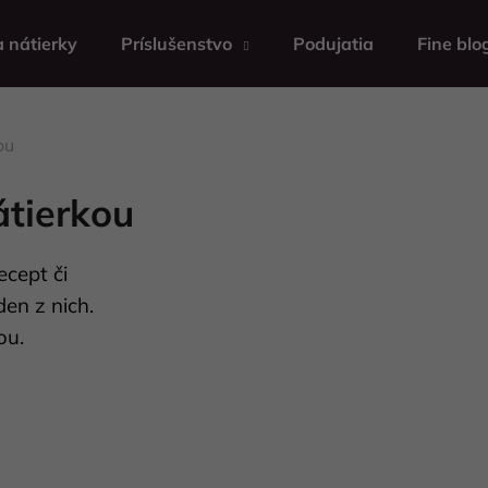
 nátierky
Príslušenstvo
Podujatia
Fine blo
Čo potrebujete nájsť?
ou
átierkou
HĽADAŤ
ecept či
Odporúčame
den z nich.
ou.