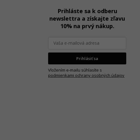
á
Prihláste sa k odberu
p
newslettra a získajte zľavu
ä
10% na prvý nákup.
t
i
e
Prihlásiť sa
Vložením e-mailu súhlasíte s
podmienkami ochrany osobných údajov