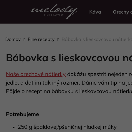
K
Prejsť
na
o
Káva
Orechy a
obsah
Späť
Späť
š
do
do
í
k
obchodu
obchodu
Domov
Fine recepty
Bábovka s lieskovcovou nátierk
Bábovka s lieskovcovou n
Naše orechové nátierky
dokážu spestriť nejeden r
jedlo, a dať im tak iný rozmer. Dáme vám tip na je
Pôjde o recept na bábovku s lieskovcovou nátierk
Potrebujeme
250 g špaldovej/pšeničnej hladkej múky