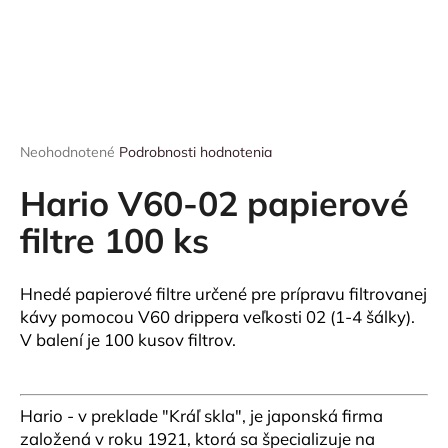
á
j
s
ť
?
Priemerné
Neohodnotené
Podrobnosti hodnotenia
hodnotenie
produktu
Hario V60-02 papierové
je
0,0
filtre 100 ks
HĽADAŤ
z
5
hviezdičiek.
Hnedé papierové filtre určené pre prípravu filtrovanej
kávy pomocou V60 drippera veľkosti 02 (1-4 šálky).
O
V balení je 100 kusov filtrov.
d
p
o
r
Hario - v preklade "Kráľ skla", je japonská firma
ú
založená v roku 1921, ktorá sa špecializuje na