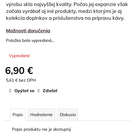
č
výrobu skla najvyššej kvality. Počas jej expanzie však
a
začala vyrábať aj iné produkty, medzi ktorými je aj
m
kolekcia doplnkov a príslušenstva na prípravu kávy.
e
Možnosti doručenia
VEĽKÝ
Položka bola vypredaná…
DRIPPER
-
FAREBNÝ
Vypredané
39
€
6,90 €
5,61 € bez DPH
Jednotková
Opýtať sa
Zdieľať
cena:
Popis
Hodnotenie
Diskusia
Popis produktu nie je dostupný