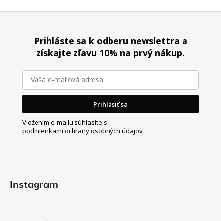
Z
á
Prihláste sa k odberu newslettra a
p
získajte zľavu 10% na prvý nákup.
ä
t
i
e
Prihlásiť sa
Vložením e-mailu súhlasíte s
podmienkami ochrany osobných údajov
Instagram