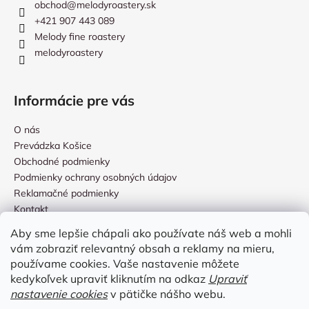
obchod
@
melodyroastery.sk
+421 907 443 089
Melody fine roastery
melodyroastery
Informácie pre vás
O nás
Prevádzka Košice
Obchodné podmienky
Podmienky ochrany osobných údajov
Reklamačné podmienky
Kontakt
Aby sme lepšie chápali ako používate náš web a mohli
vám zobraziť relevantný obsah a reklamy na mieru,
Prijímame online platby
používame cookies. Vaše nastavenie môžete
kedykoľvek upraviť kliknutím na odkaz
Upraviť
nastavenie cookies
v pätičke nášho webu.