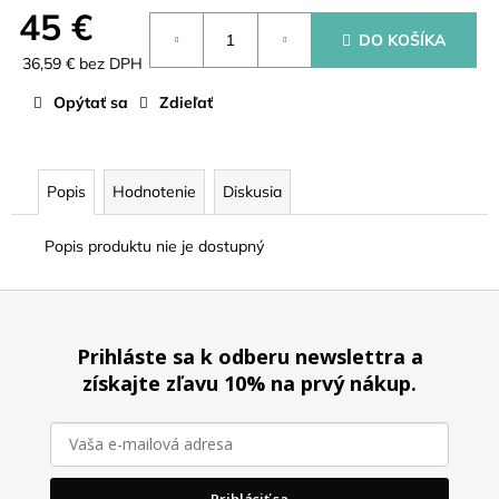
č
45 €
a
DO KOŠÍKA
m
36,59 € bez DPH
e
Jednotková
Opýtať sa
Zdieľať
cena:
PREDNÁŠKA
A
CUPPING
Popis
Hodnotenie
Diskusia
50
€
Popis produktu nie je dostupný
Z
á
Prihláste sa k odberu newslettra a
p
získajte zľavu 10% na prvý nákup.
ä
t
i
e
Prihlásiť sa