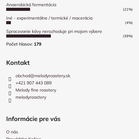
Anaerobická fermentácia
(21%)
Iné - experimentálne / termické / macerácia
(4%)
Spracovanie kávy nerozhoduje pri mojom výbere
(39%)
Počet hlasov:
179
Kontakt
obchod
@
melodyroastery.sk
+421 907 443 089
Melody fine roastery
melodyroastery
Informácie pre vás
O nás
Prevádzka Košice