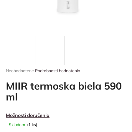
á
j
s
ť
?
HĽADAŤ
Priemerné
Neohodnotené
Podrobnosti hodnotenia
hodnotenie
produktu
MIIR termoska biela 590
je
0,0
ml
O
z
d
5
p
hviezdičiek.
o
Možnosti doručenia
r
Skladom
(1 ks)
ú