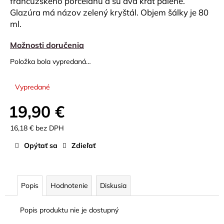
francúzskeho porcelánu a sú dva krát pálené.
č
a
Glazúra má názov zelený kryštál. Objem šálky je 80
m
ml.
e
Možnosti doručenia
Položka bola vypredaná…
STOJAN
NA
FILTRE
Vypredané
25
€
19,90 €
16,18 € bez DPH
Jednotková
Opýtať sa
Zdieľať
cena:
Popis
Hodnotenie
Diskusia
Popis produktu nie je dostupný