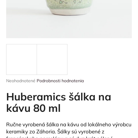
á
j
s
ť
?
HĽADAŤ
Priemerné
Neohodnotené
Podrobnosti hodnotenia
hodnotenie
produktu
Huberamics šálka na
O
je
0,0
kávu 80 ml
d
z
p
5
o
hviezdičiek.
Ručne vyrobená šálka na kávu od lokálneho výrobcu
r
keramiky zo Záhoria. Šálky sú vyrobené z
ú