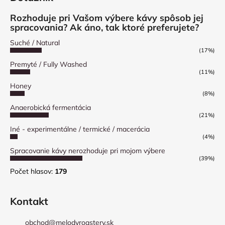
Rozhoduje pri Vašom výbere kávy spôsob jej
spracovania? Ak áno, tak ktoré preferujete?
Suché / Natural
(17%)
Premyté / Fully Washed
(11%)
Honey
(8%)
Anaerobická fermentácia
(21%)
Iné - experimentálne / termické / macerácia
(4%)
Spracovanie kávy nerozhoduje pri mojom výbere
(39%)
Počet hlasov:
179
Kontakt
obchod
@
melodyroastery.sk