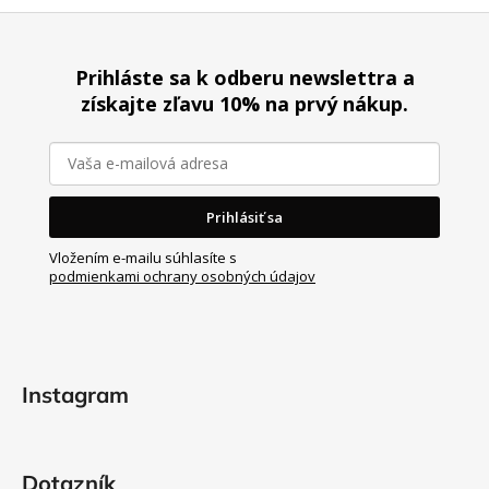
Z
á
Prihláste sa k odberu newslettra a
p
získajte zľavu 10% na prvý nákup.
ä
t
i
e
Prihlásiť sa
Vložením e-mailu súhlasíte s
podmienkami ochrany osobných údajov
Instagram
Dotazník