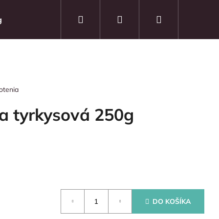
Hľadať
Prihlásenie
Nákupný
g
košík
otenia
a tyrkysová 250g
Nasledujúce
DO KOŠÍKA