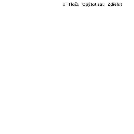
PIEROVÉ FILTRE 40 KS
Tlač
Opýtať sa
Zdieľať