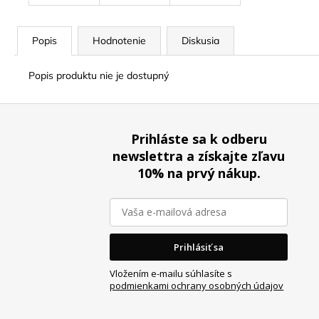
Popis
Hodnotenie
Diskusia
Popis produktu nie je dostupný
Z
á
Prihláste sa k odberu
p
newslettra a získajte zľavu
ä
10% na prvý nákup.
t
i
e
Prihlásiť sa
Vložením e-mailu súhlasíte s
podmienkami ochrany osobných údajov