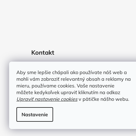
Kontakt
obchod
@
melodyroastery.sk
Aby sme lepšie chápali ako používate náš web a
+421 907 443 089
mohli vám zobraziť relevantný obsah a reklamy na
Melody fine roastery
mieru, používame cookies. Vaše nastavenie
melodyroastery
môžete kedykoľvek upraviť kliknutím na odkaz
Upraviť nastavenie cookies
v pätičke nášho webu.
Nastavenie
Copyright 2026
Melody fine roastery
. Všetky práva 