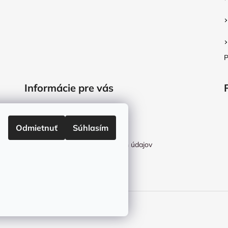
P
Informácie pre vás
O nás
Prevádzka Košice
Odmietnuť
Súhlasím
Obchodné podmienky
Podmienky ochrany osobných údajov
Reklamačné podmienky
Kontakt
vyhradené.
Upraviť nastavenie cookies