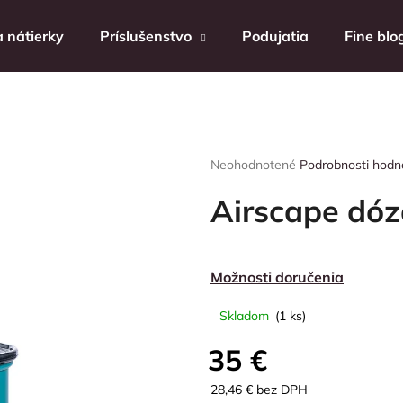
 nátierky
Príslušenstvo
Podujatia
Fine blo
Čo potrebujete nájsť?
Priemerné
Neohodnotené
Podrobnosti hodn
HĽADAŤ
hodnotenie
produktu
Airscape dóz
je
0,0
Odporúčame
z
5
Možnosti doručenia
hviezdičiek.
Skladom
(1 ks)
35 €
28,46 € bez DPH