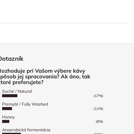
Dotazník
Rozhoduje pri Vašom výbere kávy
spôsob jej spracovania? Ak áno, tak
ktoré preferujete?
Suché / Natural
(17%)
Premyté / Fully Washed
(11%)
Honey
(8%)
Anaerobická fermentácia