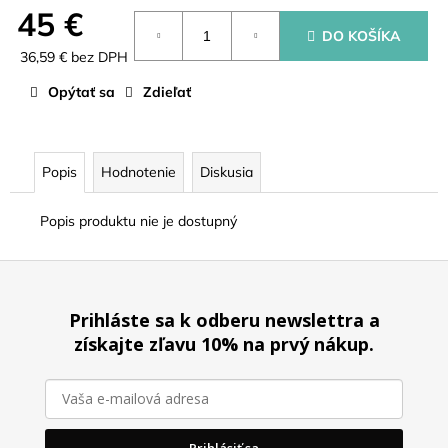
č
45 €
a
DO KOŠÍKA
m
36,59 € bez DPH
e
Jednotková
Opýtať sa
Zdieľať
cena:
STOJAN
NA
FILTRE
Popis
Hodnotenie
Diskusia
25
€
Popis produktu nie je dostupný
Z
á
Prihláste sa k odberu newslettra a
p
získajte zľavu 10% na prvý nákup.
ä
t
i
e
Prihlásiť sa