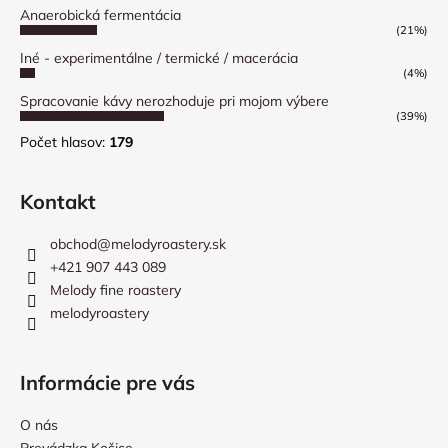
Anaerobická fermentácia
(21%)
Iné - experimentálne / termické / macerácia
(4%)
Spracovanie kávy nerozhoduje pri mojom výbere
(39%)
Počet hlasov:
179
Kontakt
obchod
@
melodyroastery.sk
+421 907 443 089
Melody fine roastery
melodyroastery
Informácie pre vás
O nás
Prevádzka Košice