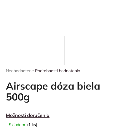
á
j
s
ť
?
HĽADAŤ
Priemerné
Neohodnotené
Podrobnosti hodnotenia
hodnotenie
produktu
Airscape dóza biela
je
0,0
500g
O
z
d
5
p
hviezdičiek.
o
Možnosti doručenia
r
Skladom
(1 ks)
ú