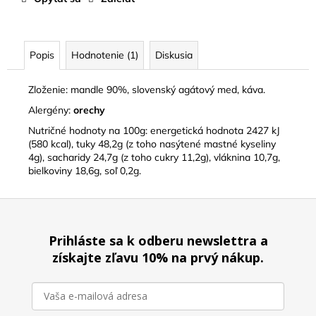
Popis
Hodnotenie (1)
Diskusia
Zloženie: mandle 90%, slovenský agátový med, káva.
Alergény:
orechy
Nutričné hodnoty na 100g: energetická hodnota 2427 kJ
(580 kcal), tuky 48,2g (z toho nasýtené mastné kyseliny
4g), sacharidy 24,7g (z toho cukry 11,2g), vláknina 10,7g,
bielkoviny 18,6g, soľ 0,2g.
Z
á
Prihláste sa k odberu newslettra a
p
získajte zľavu 10% na prvý nákup.
ä
t
i