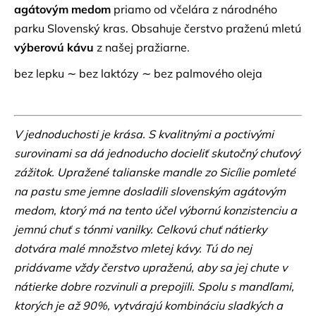
č
agátovým medom
priamo od včelára z národného
a
parku Slovenský kras. Obsahuje čerstvo praženú mletú
m
výberovú kávu
z našej pražiarne.
e
bez lepku ∼ bez laktózy ∼ bez palmového oleja
KÁVOVÉ
PREDPLATNÉ
35
€
V jednoduchosti je krása. S kvalitnými a poctivými
surovinami sa dá jednoducho docieliť skutočný chuťový
zážitok. Upražené talianske mandle zo Sicílie pomleté
na pastu sme jemne dosladili slovenským agátovým
medom, ktorý má na tento účel výbornú konzistenciu a
jemnú chuť s tónmi vanilky. Celkovú chuť nátierky
dotvára malé množstvo mletej kávy. Tú do nej
pridávame vždy čerstvo upraženú, aby sa jej chute v
nátierke dobre rozvinuli a prepojili. Spolu s mandľami,
ktorých je až 90%, vytvárajú kombináciu sladkých a