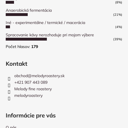
(8%)
Anaerobická fermentácia
(21%)
Iné - experimentálne / termické / macerácia
(4%)
Spracovanie kávy nerozhoduje pri mojom výbere
(39%)
Počet hlasov:
179
Kontakt
obchod
@
melodyroastery.sk
+421 907 443 089
Melody fine roastery
melodyroastery
Informácie pre vás
O nás