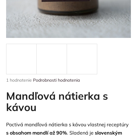
á
j
s
ť
?
HĽADAŤ
Priemerné
1 hodnotenie
Podrobnosti hodnotenia
hodnotenie
produktu
Mandľová nátierka s
O
je
5,0
kávou
d
z
p
5
o
hviezdičiek.
r
Poctivá mandľová nátierka s kávou vlastnej receptúry
ú
s obsahom mandlí až 90%
. Sladená je
slovenským