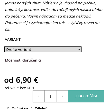
jemne horkých chutí. Nátierka je vhodná na pečivo,
palacinky, lievance, vafle, do raňajkových misiek alebo
do pečenia. Vašim nápadom sa medze nekladú.
Prípadne si ju vychutnajte len tak - z lyžičky rovno do
úst.
VARIANT
Možnosti doručenia
Zvoľte variant
od
6,90 €
od
5,80 €
bez DPH
Jednotková
DO KOŠÍKA
cena:
Opýtať sa
Zdieľať