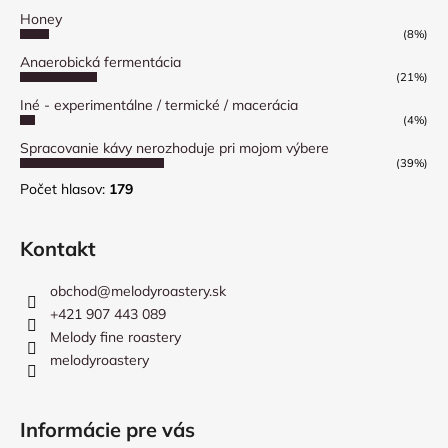
Honey
(8%)
Anaerobická fermentácia
(21%)
Iné - experimentálne / termické / macerácia
(4%)
Spracovanie kávy nerozhoduje pri mojom výbere
(39%)
Počet hlasov:
179
Kontakt
obchod
@
melodyroastery.sk
+421 907 443 089
Melody fine roastery
melodyroastery
Informácie pre vás