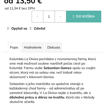
od
13,50 €
od
11,34 €
bez DPH
Jednotková
DO KOŠÍKA
cena:
Opýtať sa
Zdieľať
Popis
Hodnotenie
Diskusia
Kolumbia La Divisa pochádza z rovnomennej farmy, ktorú
sme mali možnosť osobne navštíviť počas ciest po
Kolumbii. Farmu vedie
Sebastian Gomez
spolu so svojím
otcom, ktorý má za sebou viac než tridsať rokov
skúseností v kávovom biznise.
Sebastian a jeho manželka sa spoločne starajú o
každodenný chod farmy – od administratívy až po
samotné kávovníky. V La Divisa nejde o kvantitu, ale o
dôslednú prácu a dôraz na kvalitu
, ktorá nás v Melody
skutočne očarila.