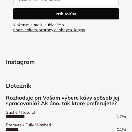
i
e
Prihlásiť sa
Vložením e-mailu súhlasíte s
podmienkami ochrany osobných údajov
Instagram
Dotazník
Rozhoduje pri Vašom výbere kávy spôsob jej
spracovania? Ak áno, tak ktoré preferujete?
Suché / Natural
(17%)
Premyté / Fully Washed
(11%)