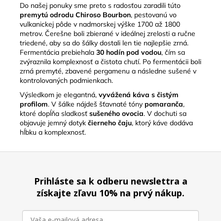
Do našej ponuky sme preto s radosťou zaradili túto
premytú odrodu Chiroso Bourbon
, pestovanú vo
vulkanickej pôde v nadmorskej výške 1700 až 1800
metrov. Čerešne boli zbierané v ideálnej zrelosti a ručne
triedené, aby sa do šálky dostali len tie najlepšie zrná.
Fermentácia prebiehala
30 hodín pod vodou
, čím sa
zvýraznila komplexnosť a čistota chutí. Po fermentácii boli
zrná premyté, zbavené pergamenu a následne sušené v
kontrolovaných podmienkach.
Výsledkom je elegantná,
vyvážená káva s čistým
profilom
. V šálke nájdeš šťavnaté tóny
pomaranča
,
ktoré dopĺňa sladkosť
sušeného ovocia
. V dochuti sa
objavuje jemný dotyk
čierneho čaju
, ktorý káve dodáva
hĺbku a komplexnosť.
Z
á
Prihláste sa k odberu newslettra a
p
získajte zľavu 10% na prvý nákup.
ä
t