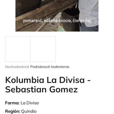
á
j
s
ť
?
HĽADAŤ
Priemerné
Neohodnotené
Podrobnosti hodnotenia
hodnotenie
produktu
Kolumbia La Divisa -
O
je
0,0
Sebastian Gomez
d
z
p
5
o
hviezdičiek.
Farma:
La Divisa
r
ú
Región:
Quindio