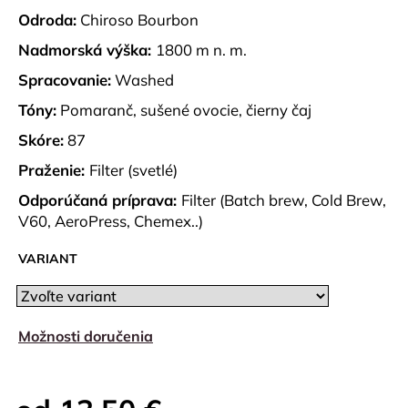
č
Odroda:
Chiroso Bourbon
a
m
Nadmorská výška:
1800 m n. m.
e
Spracovanie:
Washed
Tóny:
Pomaranč, sušené ovocie, čierny čaj
VEĽKÝ
DRIPPER
Skóre:
87
-
FAREBNÝ
Praženie:
Filter (svetlé)
39
Odporúčaná príprava:
Filter (Batch brew, Cold Brew,
€
V60, AeroPress, Chemex..)
VARIANT
Možnosti doručenia
Zvoľte variant