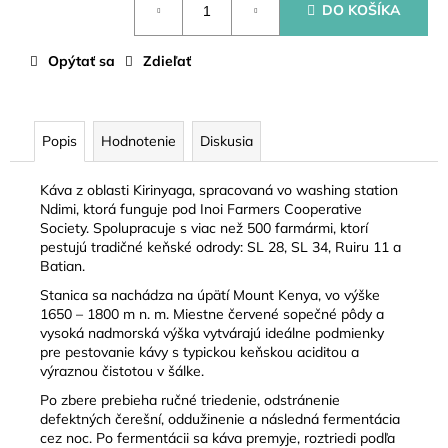
DO KOŠÍKA
cena:
Opýtať sa
Zdieľať
Popis
Hodnotenie
Diskusia
Káva z oblasti Kirinyaga, spracovaná vo washing station
Ndimi
, ktorá funguje pod
Inoi Farmers Cooperative
Society
. Spolupracuje s viac než 500 farmármi, ktorí
pestujú tradičné keňské odrody:
SL 28, SL 34, Ruiru 11 a
Batian
.
Stanica sa nachádza na úpätí Mount Kenya, vo výške
1650 – 1800 m n. m.
Miestne červené sopečné pôdy a
vysoká nadmorská výška vytvárajú ideálne podmienky
pre pestovanie kávy s typickou keňskou aciditou a
výraznou čistotou v šálke.
Po zbere prebieha ručné triedenie, odstránenie
defektných čerešní, oddužinenie a následná fermentácia
cez noc. Po fermentácii sa káva premyje, roztriedi podľa