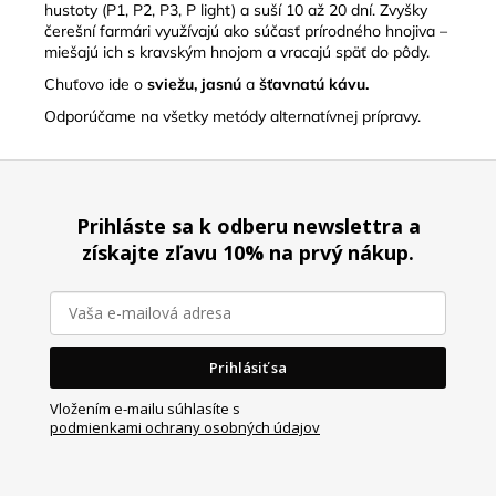
hustoty (P1, P2, P3, P light) a suší
10 až 20 dní
. Zvyšky
čerešní farmári využívajú ako súčasť prírodného hnojiva –
miešajú ich s kravským hnojom a vracajú späť do pôdy.
Chuťovo ide o
sviežu, jasnú
a
šťavnatú kávu.
Odporúčame na všetky metódy alternatívnej prípravy.
Z
á
Prihláste sa k odberu newslettra a
p
získajte zľavu 10% na prvý nákup.
ä
t
i
e
Prihlásiť sa
Vložením e-mailu súhlasíte s
podmienkami ochrany osobných údajov