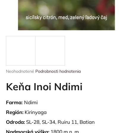
á
j
s
ť
?
HĽADAŤ
Priemerné
Neohodnotené
Podrobnosti hodnotenia
hodnotenie
produktu
Keňa Inoi Ndimi
je
0,0
O
z
d
Farma:
Ndimi
5
p
hviezdičiek.
Región:
Kirinyaga
o
r
Odroda:
SL-28, SL-34, Ruiru 11, Batian
ú
Nadmorská výška:
1800 m n. m.