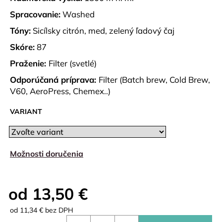
č
a
Spracovanie:
Washed
m
Tóny:
Sicílsky citrón, med, zelený ľadový čaj
e
Skóre:
87
Praženie:
Filter (svetlé)
STOJAN
NA
Odporúčaná príprava:
Filter (Batch brew, Cold Brew,
FILTRE
V60, AeroPress, Chemex..)
25
€
VARIANT
Možnosti doručenia
Zvoľte variant
od
13,50 €
od
11,34 €
bez DPH
Jednotková