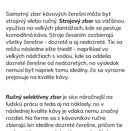
č
a
Samotný zber kávových čerešní môže byť
m
e
strojový alebo ručný.
Strojový zber
sa väčšinou
využíva na veľkých plantážach, kde sa pestuje
komoditná káva. Stroje česaním zozbierajú
KÁVOVÉ
všetky čerešne - dozreté a aj nedozreté. Tie sa
PREDPLATNÉ
môžu následne ešte triediť - napríklad vo
35
veľkých nádržiach s vodou, kde sa oddelia
€
dozreté čerešne od nedozretých, no výsledok
nemusí byť napriek tomu ideálny, čo sa výrazne
prejavuje na kvalite kávy.
Ručný selektívny zber
je síce náročnejší na
ľudskú prácu a teda aj na náklady, no v
následnej kvalite kávy je vďaka nemu značný
rozdiel. Na farme sa z kávovníkov ručne
zbierajú len ideálne dozreté čerešne, pričom tie