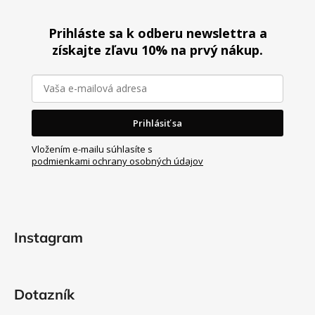
Z
á
Prihláste sa k odberu newslettra a
p
získajte zľavu 10% na prvý nákup.
ä
t
i
e
Prihlásiť sa
Vložením e-mailu súhlasíte s
podmienkami ochrany osobných údajov
Instagram
Dotazník