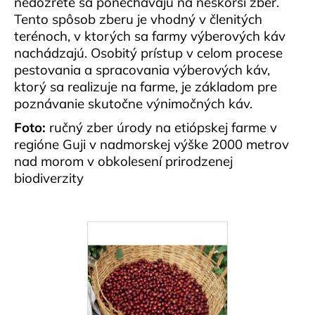
nedozreté sa ponechávajú na neskorší zber.
Tento spôsob zberu je vhodný v členitých
terénoch, v ktorých sa farmy výberových káv
nachádzajú. Osobitý prístup v celom procese
pestovania a spracovania výberových káv,
ktorý sa realizuje na farme, je základom pre
poznávanie skutočne výnimočných káv.
Foto:
ručný zber úrody na etiópskej farme v
regióne Guji v nadmorskej výške 2000 metrov
nad morom v obkolesení prirodzenej
biodiverzity