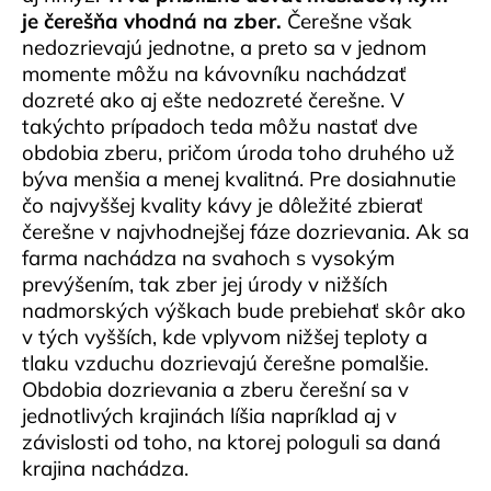
je čerešňa vhodná na zber.
Čerešne však
á
nedozrievajú jednotne, a preto sa v jednom
j
momente môžu na kávovníku nachádzať
s
dozreté ako aj ešte nedozreté čerešne. V
ť
takýchto prípadoch teda môžu nastať dve
?
obdobia zberu, pričom úroda toho druhého už
býva menšia a menej kvalitná. Pre dosiahnutie
čo najvyššej kvality kávy je dôležité zbierať
čerešne v najvhodnejšej fáze dozrievania. Ak sa
farma nachádza na svahoch s vysokým
HĽADAŤ
prevýšením, tak zber jej úrody v nižších
nadmorských výškach bude prebiehať skôr ako
v tých vyšších, kde vplyvom nižšej teploty a
O
tlaku vzduchu dozrievajú čerešne pomalšie.
d
Obdobia dozrievania a zberu čerešní sa v
p
jednotlivých krajinách líšia napríklad aj v
o
závislosti od toho, na ktorej pologuli sa daná
r
krajina nachádza.
ú