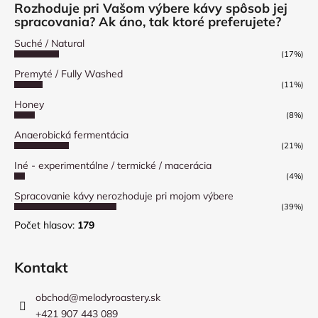
Rozhoduje pri Vašom výbere kávy spôsob jej
spracovania? Ak áno, tak ktoré preferujete?
Suché / Natural
(17%)
Premyté / Fully Washed
(11%)
Honey
(8%)
Anaerobická fermentácia
(21%)
Iné - experimentálne / termické / macerácia
(4%)
Spracovanie kávy nerozhoduje pri mojom výbere
(39%)
Počet hlasov:
179
Kontakt
obchod
@
melodyroastery.sk
+421 907 443 089