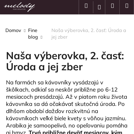
K
Prejsť
Hľadať
Nákup
M
Prihlásenie
na
o
obsah
Späť
Späť
košík
š
í
Domov
Fine
Naša výberovka, 2. časť: Úroda a
Č
k
blog
jej zber
o
p
Naša výberovka, 2. časť:
o
t
Úroda a jej zber
r
e
Na farmách sa kávovníky vysádzajú v
b
škôlkach, odkiaľ sa neskôr približne po 6-12
u
mesiacoch presádzajú. Až v piatom roku života
j
kávovníka sa dá očakávať skutočná úroda. Po
e
dlhšom období dažďov rozkvitnú na
t
kávovníkoch veľké biele kvety s vôňou jazmínu.
Arabika je samoopelivá, no opeľovaniu pomáha
e
aj hmyz.
Trvá približne deväť mesiacov, kým
n